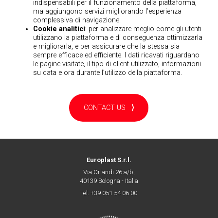
indispensabili per il funzionamento della piattaforma,
ma aggiungono servizi migliorando l’esperienza
complessiva di navigazione.
Cookie analitici
: per analizzare meglio come gli utenti
utilizzano la piattaforma e di conseguenza ottimizzarla
e migliorarla, e per assicurare che la stessa sia
sempre efficace ed efficiente. I dati ricavati riguardano
le pagine visitate, il tipo di client utilizzato, informazioni
su data e ora durante l’utilizzo della piattaforma.
CONTACT US
⟩
Europlast S.r.l.
Via Orlandi 26 a/b,
40139 Bologna - Italia
Tel. +39 051 54 06 00